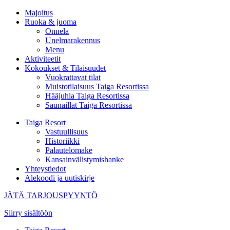
Majoitus
Ruoka & juoma
Onnela
Unelmarakennus
Menu
Aktiviteetit
Kokoukset & Tilaisuudet
Vuokrattavat tilat
Muistotilaisuus Taiga Resortissa
Hääjuhla Taiga Resortissa
Saunaillat Taiga Resortissa
Taiga Resort
Vastuullisuus
Historiikki
Palautelomake
Kansainvälistymishanke
Yhteystiedot
Alekoodi ja uutiskirje
JÄTÄ TARJOUSPYYNTÖ
Siirry sisältöön