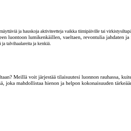
hmäyttäviä ja hauskoja aktiviteetteja vaikka tiimipäiville tai virkistysil
seen luontoo
n lumikenkäillen, vaeltaen, revontulia jahdaten j
 talvihaalareita ja kenkiä.
ltaan? Meillä voit järjestää tilaisuutesi luonnon rauhassa, k
sä, joka mahdollistaa hienon ja helpon kokonaisuuden tärkeää