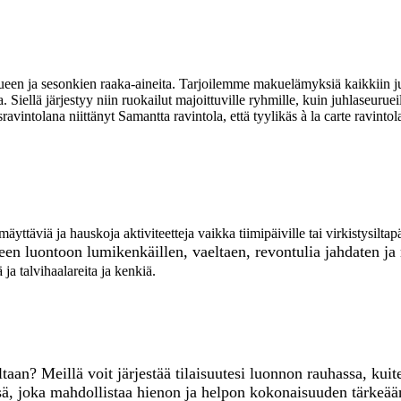
 ja sesonkien raaka-aineita. Tarjoilemme makuelämyksiä kaikkiin juh
 Siellä järjestyy niin ruokailut majoittuville ryhmille, kuin juhlaseurue
ravintolana niittänyt Samantta ravintola, että tyylikäs à la carte rav
hmäyttäviä ja hauskoja aktiviteetteja vaikka tiimipäiville tai virkistysil
seen luontoo
n lumikenkäillen, vaeltaen, revontulia jahdaten j
 talvihaalareita ja kenkiä.
ltaan? Meillä voit järjestää tilaisuutesi luonnon rauhassa, k
sä, joka mahdollistaa hienon ja helpon kokonaisuuden tärkeää