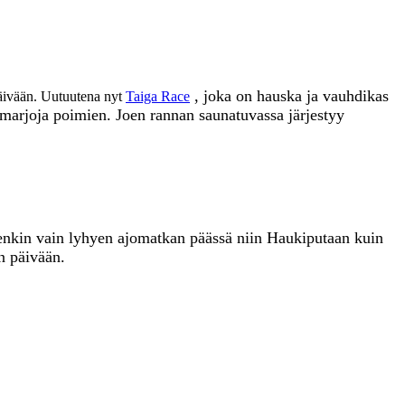
, joka on hauska ja vauhdikas
tapäivään. Uutuutena nyt
Taiga Race
a marjoja poimien. Joen rannan saunatuvassa järjestyy
uitenkin vain lyhyen ajomatkan päässä niin Haukiputaan kuin
n päivään.