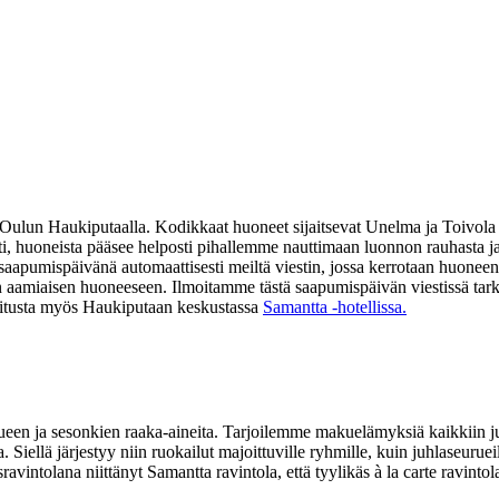
a Oulun Haukiputaalla. Kodikkaat huoneet sijaitsevat Unelma ja Toivola
i, huoneista pääsee helposti pihallemme nauttimaan luonnon rauhasta ja
aapumispäivänä automaattisesti meiltä viestin, jossa kerrotaan huoneen 
avan aamiaisen huoneeseen. Ilmoitamme tästä saapumispäivän viestissä 
joitusta myös Haukiputaan keskustassa
Samantta -hotellissa.
 ja sesonkien raaka-aineita. Tarjoilemme makuelämyksiä kaikkiin juh
 Siellä järjestyy niin ruokailut majoittuville ryhmille, kuin juhlaseurue
ravintolana niittänyt Samantta ravintola, että tyylikäs à la carte rav