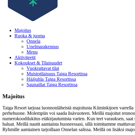
Majoitus
Ruoka & juoma
Onnela
Unelmarakennus
Menu
Aktiviteetit
Kokoukset & Tilaisuudet
Vuokrattavat tilat
Muistotilaisuus Taiga Resortissa
Hääjuhla Taiga Resortissa
Saunaillat Taiga Resortissa
Majoitus
Taiga Resort tarjoaa luonnonläheistä majoitusta Kiiminkijoen varrell
perhehuone. Molempiin voi saada lisävuoteen. Meillä majoitut rennost
numerokoodilukitus etäkirjautumista varten. Kun teet varauksen, saat s
haluat. Meillä nautit aamiaista huoneessasi, sillä toimitamme maitt
Ryhmille aamiainen tarjoillaan Onnelan salissa. Meillä on lisäksi ma