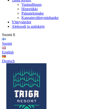
Taiga Resort
Vastuullisuus
Historiikki
Palautelomake
Kansainvälistymishanke
Yhteystiedot
Alekoodi ja uutiskirje
Suomi
fi
Suomi
English
Deutsch