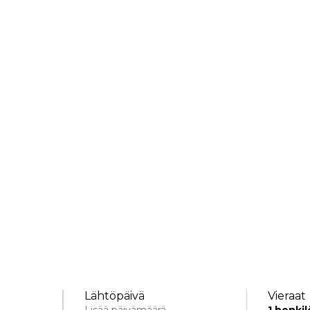
Lähtöpäivä
Vieraat
Lisää päivämäärä
1
henkil