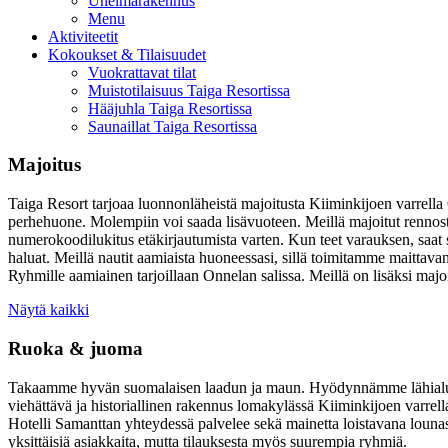
Unelmarakennus
Menu
Aktiviteetit
Kokoukset & Tilaisuudet
Vuokrattavat tilat
Muistotilaisuus Taiga Resortissa
Hääjuhla Taiga Resortissa
Saunaillat Taiga Resortissa
Majoitus
Taiga Resort tarjoaa luonnonläheistä majoitusta Kiiminkijoen varrell
perhehuone. Molempiin voi saada lisävuoteen. Meillä majoitut rennost
numerokoodilukitus etäkirjautumista varten. Kun teet varauksen, saat s
haluat. Meillä nautit aamiaista huoneessasi, sillä toimitamme maitt
Ryhmille aamiainen tarjoillaan Onnelan salissa. Meillä on lisäksi ma
Näytä kaikki
Ruoka & juoma
Takaamme hyvän suomalaisen laadun ja maun. Hyödynnämme lähialueen
viehättävä ja historiallinen rakennus lomakylässä Kiiminkijoen varrella.
Hotelli Samanttan yhteydessä palvelee sekä mainetta loistavana lounas
yksittäisiä asiakkaita, mutta tilauksesta myös suurempia ryhmiä.