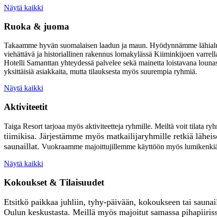
Näytä kaikki
Ruoka & juoma
Takaamme hyvän suomalaisen laadun ja maun. Hyödynnämme lähialueen
viehättävä ja historiallinen rakennus lomakylässä Kiiminkijoen varrella.
Hotelli Samanttan yhteydessä palvelee sekä mainetta loistavana lounas
yksittäisiä asiakkaita, mutta tilauksesta myös suurempia ryhmiä.
Näytä kaikki
Aktiviteetit
Taiga Resort tarjoaa myös aktiviteetteja ryhmille. Meiltä voit tilata ry
tiimikisa.
Järjestämme myös matkailijaryhmille retkiä lähei
saunaillat.
Vuokraamme majoittujillemme käyttöön myös lumikenkiä ja
Näytä kaikki
Kokoukset & Tilaisuudet
Etsitkö paikkaa juhliin, tyhy-päivään, kokoukseen tai saunai
Oulun keskustasta. Meillä myös majoitut samassa pihapiiris