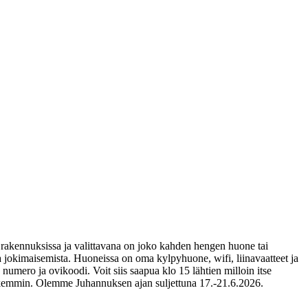
 rakennuksissa ja valittavana on joko kahden hengen huone tai
 jokimaisemista. Huoneissa on oma kylpyhuone, wifi, liinavaatteet ja
numero ja ovikoodi. Voit siis saapua klo 15 lähtien milloin itse
tarkemmin. Olemme Juhannuksen ajan suljettuna 17.-21.6.2026.