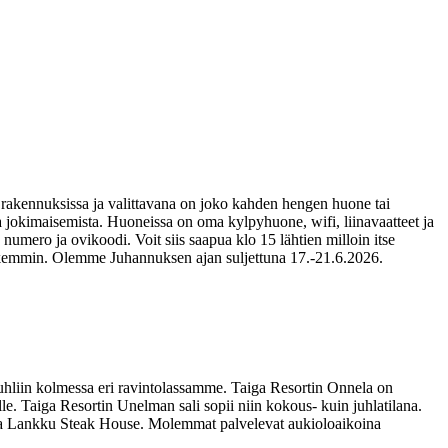
 rakennuksissa ja valittavana on joko kahden hengen huone tai
 jokimaisemista. Huoneissa on oma kylpyhuone, wifi, liinavaatteet ja
numero ja ovikoodi. Voit siis saapua klo 15 lähtien milloin itse
tarkemmin. Olemme Juhannuksen ajan suljettuna 17.-21.6.2026.
liin kolmessa eri ravintolassamme. Taiga Resortin Onnela on
ille. Taiga Resortin Unelman sali sopii niin kokous- kuin juhlatilana.
intola Lankku Steak House. Molemmat palvelevat aukioloaikoina