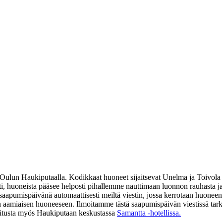
a Oulun Haukiputaalla. Kodikkaat huoneet sijaitsevat Unelma ja Toivola
i, huoneista pääsee helposti pihallemme nauttimaan luonnon rauhasta ja
aapumispäivänä automaattisesti meiltä viestin, jossa kerrotaan huoneen 
avan aamiaisen huoneeseen. Ilmoitamme tästä saapumispäivän viestissä 
joitusta myös Haukiputaan keskustassa
Samantta -hotellissa.