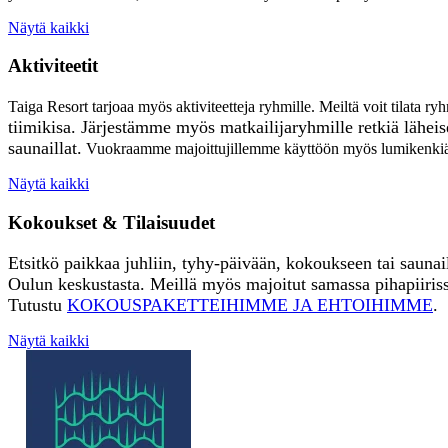
Näytä kaikki
Aktiviteetit
Taiga Resort tarjoaa myös aktiviteetteja ryhmille. Meiltä voit tilata ry
tiimikisa.
Järjestämme myös matkailijaryhmille retkiä lähei
saunaillat.
Vuokraamme majoittujillemme käyttöön myös lumikenkiä ja
Näytä kaikki
Kokoukset & Tilaisuudet
Etsitkö paikkaa juhliin, tyhy-päivään, kokoukseen tai saunai
Oulun keskustasta. Meillä myös majoitut samassa pihapiiris
Tutustu
KOKOUSPAKETTEIHIMME JA EHTOIHIMME
.
Näytä kaikki