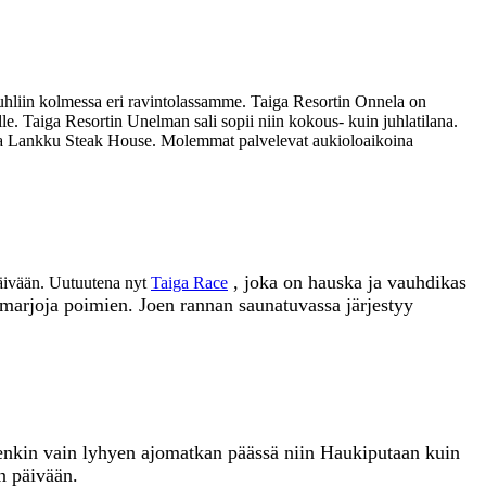
liin kolmessa eri ravintolassamme. Taiga Resortin Onnela on
ille. Taiga Resortin Unelman sali sopii niin kokous- kuin juhlatilana.
intola Lankku Steak House. Molemmat palvelevat aukioloaikoina
, joka on hauska ja vauhdikas
tapäivään. Uutuutena nyt
Taiga Race
a marjoja poimien. Joen rannan saunatuvassa järjestyy
uitenkin vain lyhyen ajomatkan päässä niin Haukiputaan kuin
n päivään.