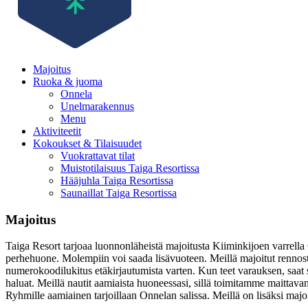
Majoitus
Ruoka & juoma
Onnela
Unelmarakennus
Menu
Aktiviteetit
Kokoukset & Tilaisuudet
Vuokrattavat tilat
Muistotilaisuus Taiga Resortissa
Hääjuhla Taiga Resortissa
Saunaillat Taiga Resortissa
Majoitus
Taiga Resort tarjoaa luonnonläheistä majoitusta Kiiminkijoen varrell
perhehuone. Molempiin voi saada lisävuoteen. Meillä majoitut rennost
numerokoodilukitus etäkirjautumista varten. Kun teet varauksen, saat s
haluat. Meillä nautit aamiaista huoneessasi, sillä toimitamme maitt
Ryhmille aamiainen tarjoillaan Onnelan salissa. Meillä on lisäksi ma