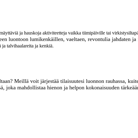
hmäyttäviä ja hauskoja aktiviteetteja vaikka tiimipäiville tai virkistysil
seen luontoo
n lumikenkäillen, vaeltaen, revontulia jahdaten j
 talvihaalareita ja kenkiä.
ltaan? Meillä voit järjestää tilaisuutesi luonnon rauhassa, k
sä, joka mahdollistaa hienon ja helpon kokonaisuuden tärkeää