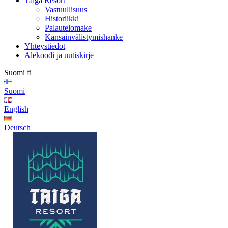
Taiga Resort
Vastuullisuus
Historiikki
Palautelomake
Kansainvälistymishanke
Yhteystiedot
Alekoodi ja uutiskirje
Suomi
fi
Suomi
English
Deutsch