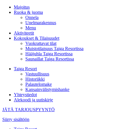
Majoitus
Ruoka & juoma
Onnela
Unelmarakennus
Menu
Aktiviteetit
Kokoukset & Tilaisuudet
Vuokrattavat tilat
Muistotilaisuus Taiga Resortissa
Hääjuhla Taiga Resortissa
Saunaillat Taiga Resortissa
Taiga Resort
Vastuullisuus
Historiikki
Palautelomake
Kansainvälistymishanke
Yhteystiedot
Alekoodi ja uutiskirje
JÄTÄ TARJOUSPYYNTÖ
Siirry sisältöön