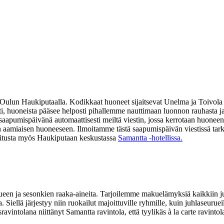
a Oulun Haukiputaalla. Kodikkaat huoneet sijaitsevat Unelma ja Toivola
i, huoneista pääsee helposti pihallemme nauttimaan luonnon rauhasta ja
aapumispäivänä automaattisesti meiltä viestin, jossa kerrotaan huoneen 
avan aamiaisen huoneeseen. Ilmoitamme tästä saapumispäivän viestissä 
joitusta myös Haukiputaan keskustassa
Samantta -hotellissa.
 ja sesonkien raaka-aineita. Tarjoilemme makuelämyksiä kaikkiin juh
 Siellä järjestyy niin ruokailut majoittuville ryhmille, kuin juhlaseurue
ravintolana niittänyt Samantta ravintola, että tyylikäs à la carte rav