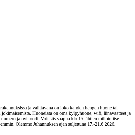
 rakennuksissa ja valittavana on joko kahden hengen huone tai
 jokimaisemista. Huoneissa on oma kylpyhuone, wifi, liinavaatteet ja
numero ja ovikoodi. Voit siis saapua klo 15 lähtien milloin itse
tarkemmin. Olemme Juhannuksen ajan suljettuna 17.-21.6.2026.