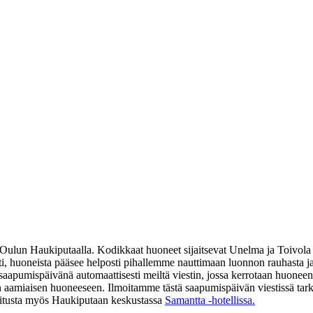
a Oulun Haukiputaalla. Kodikkaat huoneet sijaitsevat Unelma ja Toivola
i, huoneista pääsee helposti pihallemme nauttimaan luonnon rauhasta ja
aapumispäivänä automaattisesti meiltä viestin, jossa kerrotaan huoneen 
avan aamiaisen huoneeseen. Ilmoitamme tästä saapumispäivän viestissä 
joitusta myös Haukiputaan keskustassa
Samantta -hotellissa.