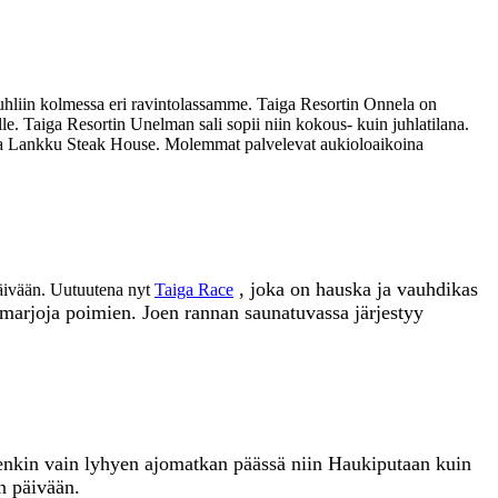
liin kolmessa eri ravintolassamme. Taiga Resortin Onnela on
ille. Taiga Resortin Unelman sali sopii niin kokous- kuin juhlatilana.
intola Lankku Steak House. Molemmat palvelevat aukioloaikoina
, joka on hauska ja vauhdikas
tapäivään. Uutuutena nyt
Taiga Race
a marjoja poimien. Joen rannan saunatuvassa järjestyy
uitenkin vain lyhyen ajomatkan päässä niin Haukiputaan kuin
n päivään.