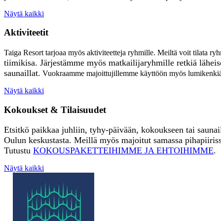
Näytä kaikki
Aktiviteetit
Taiga Resort tarjoaa myös aktiviteetteja ryhmille. Meiltä voit tilata ry
tiimikisa.
Järjestämme myös matkailijaryhmille retkiä lähei
saunaillat.
Vuokraamme majoittujillemme käyttöön myös lumikenkiä ja
Näytä kaikki
Kokoukset & Tilaisuudet
Etsitkö paikkaa juhliin, tyhy-päivään, kokoukseen tai saunai
Oulun keskustasta. Meillä myös majoitut samassa pihapiiris
Tutustu
KOKOUSPAKETTEIHIMME JA EHTOIHIMME
.
Näytä kaikki