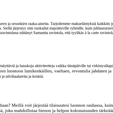
 ja sesonkien raaka-aineita. Tarjoilemme makuelämyksiä kaikkiin juh
 Siellä järjestyy niin ruokailut majoittuville ryhmille, kuin juhlaseurue
ravintolana niittänyt Samantta ravintola, että tyylikäs à la carte rav
hmäyttäviä ja hauskoja aktiviteetteja vaikka tiimipäiville tai virkistysil
seen luontoo
n lumikenkäillen, vaeltaen, revontulia jahdaten j
 talvihaalareita ja kenkiä.
ltaan? Meillä voit järjestää tilaisuutesi luonnon rauhassa, k
sä, joka mahdollistaa hienon ja helpon kokonaisuuden tärkeää