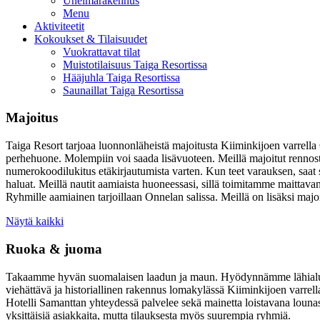
Unelmarakennus
Menu
Aktiviteetit
Kokoukset & Tilaisuudet
Vuokrattavat tilat
Muistotilaisuus Taiga Resortissa
Hääjuhla Taiga Resortissa
Saunaillat Taiga Resortissa
Majoitus
Taiga Resort tarjoaa luonnonläheistä majoitusta Kiiminkijoen varrell
perhehuone. Molempiin voi saada lisävuoteen. Meillä majoitut rennost
numerokoodilukitus etäkirjautumista varten. Kun teet varauksen, saat s
haluat. Meillä nautit aamiaista huoneessasi, sillä toimitamme maitt
Ryhmille aamiainen tarjoillaan Onnelan salissa. Meillä on lisäksi ma
Näytä kaikki
Ruoka & juoma
Takaamme hyvän suomalaisen laadun ja maun. Hyödynnämme lähialueen
viehättävä ja historiallinen rakennus lomakylässä Kiiminkijoen varrella.
Hotelli Samanttan yhteydessä palvelee sekä mainetta loistavana lounas
yksittäisiä asiakkaita, mutta tilauksesta myös suurempia ryhmiä.