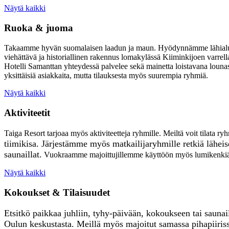
Näytä kaikki
Ruoka & juoma
Takaamme hyvän suomalaisen laadun ja maun. Hyödynnämme lähialueen
viehättävä ja historiallinen rakennus lomakylässä Kiiminkijoen varrella.
Hotelli Samanttan yhteydessä palvelee sekä mainetta loistavana lounas
yksittäisiä asiakkaita, mutta tilauksesta myös suurempia ryhmiä.
Näytä kaikki
Aktiviteetit
Taiga Resort tarjoaa myös aktiviteetteja ryhmille. Meiltä voit tilata ry
tiimikisa.
Järjestämme myös matkailijaryhmille retkiä lähei
saunaillat.
Vuokraamme majoittujillemme käyttöön myös lumikenkiä ja
Näytä kaikki
Kokoukset & Tilaisuudet
Etsitkö paikkaa juhliin, tyhy-päivään, kokoukseen tai saunai
Oulun keskustasta. Meillä myös majoitut samassa pihapiiris