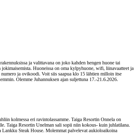
 rakennuksissa ja valittavana on joko kahden hengen huone tai
 jokimaisemista. Huoneissa on oma kylpyhuone, wifi, liinavaatteet ja
numero ja ovikoodi. Voit siis saapua klo 15 lähtien milloin itse
tarkemmin. Olemme Juhannuksen ajan suljettuna 17.-21.6.2026.
liin kolmessa eri ravintolassamme. Taiga Resortin Onnela on
ille. Taiga Resortin Unelman sali sopii niin kokous- kuin juhlatilana.
intola Lankku Steak House. Molemmat palvelevat aukioloaikoina