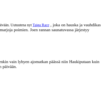
, joka on hauska ja vauhdikas
tapäivään. Uutuutena nyt
Taiga Race
a marjoja poimien. Joen rannan saunatuvassa järjestyy
uitenkin vain lyhyen ajomatkan päässä niin Haukiputaan kuin
n päivään.