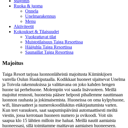
Majoitus
Ruoka & juoma
Onnela
Unelmarakennus
Menu
Aktiviteetit
Kokoukset & Tilaisuudet
Vuokrattavat tilat
Muistotilaisuus Taiga Resortissa
Hääjuhla Taiga Resortissa
Saunaillat Taiga Resortissa
Majoitus
Taiga Resort tarjoaa luonnonläheistä majoitusta Kiiminkijoen
varrella Oulun Haukiputaalla. Kodikkaat huoneet sijaitsevat Unelma
ja Toivola rakennuksissa ja valittavana on joko kahden hengen
huone tai perhehuone. Molempiin voi saada lisävuoteen. Meillä
majoitut rennosti, huoneista pääsee helposti pihallemme nauttimaan
luonnon rauhasta ja jokimaisemista. Huoneissa on oma kylpyhuone,
wifi, liinavaatteet ja numerokoodilukitus etäkirjautumista varten.
Kun teet varauksen, saat saapumispäivänä automaattisesti meiltä
viestin, jossa kerrotaan huoneen numero ja ovikoodi. Voit siis
saapua klo 15 lähtien milloin itse haluat. Meillä nautit aamiaista
huoneessasi, sillä toimitamme maittavan aamiaisen huoneeseen.