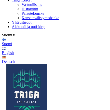
Taiga Resort
Vastuullisuus
Historiikki
Palautelomake
Kansainvälistymishanke
Yhteystiedot
Alekoodi ja uutiskirje
Suomi
fi
Suomi
English
Deutsch