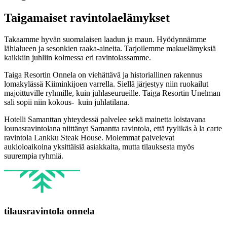
Taigamaiset ravintolaelämykset
Takaamme hyvän suomalaisen laadun ja maun. Hyödynnämme
lähialueen ja sesonkien raaka-aineita. Tarjoilemme makuelämyksiä
kaikkiin juhliin kolmessa eri ravintolassamme.
Taiga Resortin Onnela on viehättävä ja historiallinen rakennus
lomakylässä Kiiminkijoen varrella. Siellä järjestyy niin ruokailut
majoittuville ryhmille, kuin juhlaseurueille. Taiga Resortin Unelman
sali sopii niin kokous- kuin juhlatilana.
Hotelli Samanttan yhteydessä palvelee sekä mainetta loistavana
lounasravintolana niittänyt Samantta ravintola, että tyylikäs à la carte
ravintola Lankku Steak House. Molemmat palvelevat
aukioloaikoina yksittäisiä asiakkaita, mutta tilauksesta myös
suurempia ryhmiä.
tilausravintola onnela