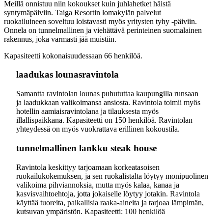
Meillä onnistuu niin kokoukset kuin juhlahetket häistä
syntymäpäiviin. Taiga Resortin lomakylän palvelut
ruokailuineen soveltuu loistavasti myös yritysten tyhy -päiviin.
Onnela on tunnelmallinen ja viehättävä perinteinen suomalainen
rakennus, joka varmasti jää muistiin.
Kapasiteetti kokonaisuudessaan 66 henkilöä.
laadukas lounasravintola
Samantta ravintolan lounas puhututtaa kaupungilla runsaan
ja laadukkaan valikoimansa ansiosta. Ravintola toimii myös
hotellin aamiaisravintolana ja tilauksesta myös
illallispaikkana. Kapasiteetti on 150 henkilöä. Ravintolan
yhteydessä on myös vuokrattava erillinen kokoustila.
tunnelmallinen lankku steak house
Ravintola keskittyy tarjoamaan korkeatasoisen
ruokailukokemuksen, ja sen ruokalistalta löytyy monipuolinen
valikoima pihviannoksia, mutta myös kalaa, kanaa ja
kasvisvaihtoehtoja, jotta jokaiselle löytyy jotakin. Ravintola
käyttää tuoreita, paikallisia raaka-aineita ja tarjoaa lämpimän,
kutsuvan ympäristön.
Kapasiteetti: 100 henkilöä