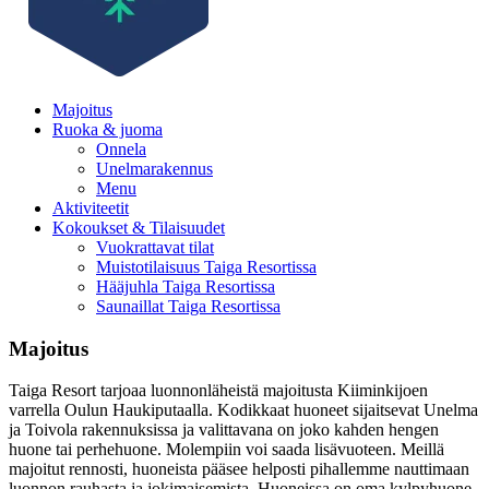
Majoitus
Ruoka & juoma
Onnela
Unelmarakennus
Menu
Aktiviteetit
Kokoukset & Tilaisuudet
Vuokrattavat tilat
Muistotilaisuus Taiga Resortissa
Hääjuhla Taiga Resortissa
Saunaillat Taiga Resortissa
Majoitus
Taiga Resort tarjoaa luonnonläheistä majoitusta Kiiminkijoen
varrella Oulun Haukiputaalla. Kodikkaat huoneet sijaitsevat Unelma
ja Toivola rakennuksissa ja valittavana on joko kahden hengen
huone tai perhehuone. Molempiin voi saada lisävuoteen. Meillä
majoitut rennosti, huoneista pääsee helposti pihallemme nauttimaan
luonnon rauhasta ja jokimaisemista. Huoneissa on oma kylpyhuone,