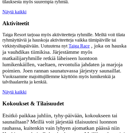
tilauksesta myös suurempia ryhmiä.
Näytä kaikki
Aktiviteetit
Taiga Resort tarjoaa myös aktiviteetteja ryhmille. Meiltä voit tilata
ryhmäyttäviä ja hauskoja aktiviteetteja vaikka tiimipäiville tai
, joka on hauska
virkistysiltapäivään. Uutuutena nyt
Taiga Race
ja vauhdikas tiimikisa.
Järjestämme myös
matkailijaryhmille retkiä läheiseen luontoo
n
lumikenkäillen, vaeltaen, revontulia jahdaten ja marjoja
poimien. Joen rannan saunatuvassa järjestyy saunaillat.
Vuokraamme majoittujillemme käyttöön myös lumikenkiä ja
talvihaalareita ja kenkiä.
Näytä kaikki
Kokoukset & Tilaisuudet
Etsitkö paikkaa juhliin, tyhy-päivään, kokoukseen tai
saunailtaan? Meillä voit järjestää tilaisuutesi luonnon
rauhassa, kuitenkin vain lyhyen ajomatkan päässä niin