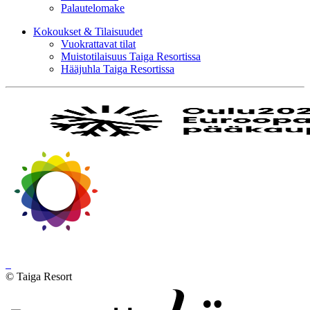
Palautelomake
Kokoukset & Tilaisuudet
Vuokrattavat tilat
Muistotilaisuus Taiga Resortissa
Hääjuhla Taiga Resortissa
© Taiga Resort
Digi- ja mainostoimisto Höyry Rovaniemi ja Oulu