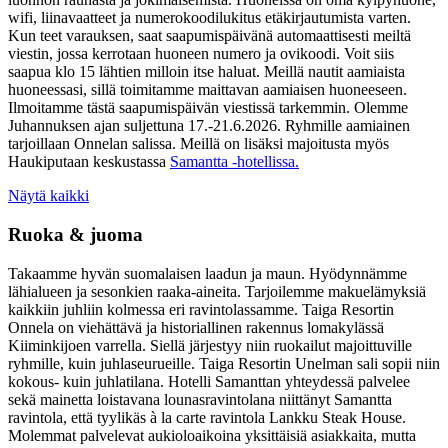
wifi, liinavaatteet ja numerokoodilukitus etäkirjautumista varten.
Kun teet varauksen, saat saapumispäivänä automaattisesti meiltä
viestin, jossa kerrotaan huoneen numero ja ovikoodi. Voit siis
saapua klo 15 lähtien milloin itse haluat. Meillä nautit aamiaista
huoneessasi, sillä toimitamme maittavan aamiaisen huoneeseen.
Ilmoitamme tästä saapumispäivän viestissä tarkemmin. Olemme
Juhannuksen ajan suljettuna 17.-21.6.2026. Ryhmille aamiainen
tarjoillaan Onnelan salissa. Meillä on lisäksi majoitusta myös
Haukiputaan keskustassa
Samantta -hotellissa.
Näytä kaikki
Ruoka & juoma
Takaamme hyvän suomalaisen laadun ja maun. Hyödynnämme
lähialueen ja sesonkien raaka-aineita. Tarjoilemme makuelämyksiä
kaikkiin juhliin kolmessa eri ravintolassamme. Taiga Resortin
Onnela on viehättävä ja historiallinen rakennus lomakylässä
Kiiminkijoen varrella. Siellä järjestyy niin ruokailut majoittuville
ryhmille, kuin juhlaseurueille. Taiga Resortin Unelman sali sopii niin
kokous- kuin juhlatilana. Hotelli Samanttan yhteydessä palvelee
sekä mainetta loistavana lounasravintolana niittänyt Samantta
ravintola, että tyylikäs à la carte ravintola Lankku Steak House.
Molemmat palvelevat aukioloaikoina yksittäisiä asiakkaita, mutta