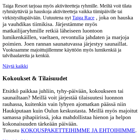
Taiga Resort tarjoaa myös aktiviteetteja ryhmille. Meiltä voit tilata
ryhmäyttäviä ja hauskoja aktiviteetteja vaikka tiimipäiville tai
, joka on hauska
virkistysiltapäivään. Uutuutena nyt
Taiga Race
ja vauhdikas tiimikisa.
Järjestämme myös
matkailijaryhmille retkiä läheiseen luontoo
n
lumikenkäillen, vaeltaen, revontulia jahdaten ja marjoja
poimien. Joen rannan saunatuvassa järjestyy saunaillat.
Vuokraamme majoittujillemme käyttöön myös lumikenkiä ja
talvihaalareita ja kenkiä.
Näytä kaikki
Kokoukset & Tilaisuudet
Etsitkö paikkaa juhliin, tyhy-päivään, kokoukseen tai
saunailtaan? Meillä voit järjestää tilaisuutesi luonnon
rauhassa, kuitenkin vain lyhyen ajomatkan päässä niin
Haukiputaan kuin Oulun keskustasta. Meillä myös majoitut
samassa pihapiirissä, joka mahdollistaa hienon ja helpon
kokonaisuuden tärkeään päivään.
Tutustu
KOKOUSPAKETTEIHIMME JA EHTOIHIMME
.