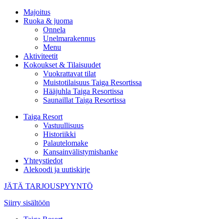
Majoitus
Ruoka & juoma
Onnela
Unelmarakennus
Menu
Aktiviteetit
Kokoukset & Tilaisuudet
Vuokrattavat tilat
Muistotilaisuus Taiga Resortissa
Hääjuhla Taiga Resortissa
Saunaillat Taiga Resortissa
Taiga Resort
Vastuullisuus
Historiikki
Palautelomake
Kansainvälistymishanke
Yhteystiedot
Alekoodi ja uutiskirje
JÄTÄ TARJOUSPYYNTÖ
Siirry sisältöön