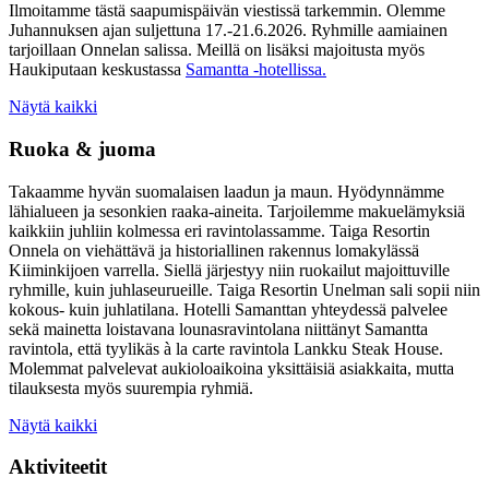
Ilmoitamme tästä saapumispäivän viestissä tarkemmin. Olemme
Juhannuksen ajan suljettuna 17.-21.6.2026. Ryhmille aamiainen
tarjoillaan Onnelan salissa. Meillä on lisäksi majoitusta myös
Haukiputaan keskustassa
Samantta -hotellissa.
Näytä kaikki
Ruoka & juoma
Takaamme hyvän suomalaisen laadun ja maun. Hyödynnämme
lähialueen ja sesonkien raaka-aineita. Tarjoilemme makuelämyksiä
kaikkiin juhliin kolmessa eri ravintolassamme. Taiga Resortin
Onnela on viehättävä ja historiallinen rakennus lomakylässä
Kiiminkijoen varrella. Siellä järjestyy niin ruokailut majoittuville
ryhmille, kuin juhlaseurueille. Taiga Resortin Unelman sali sopii niin
kokous- kuin juhlatilana. Hotelli Samanttan yhteydessä palvelee
sekä mainetta loistavana lounasravintolana niittänyt Samantta
ravintola, että tyylikäs à la carte ravintola Lankku Steak House.
Molemmat palvelevat aukioloaikoina yksittäisiä asiakkaita, mutta
tilauksesta myös suurempia ryhmiä.
Näytä kaikki
Aktiviteetit