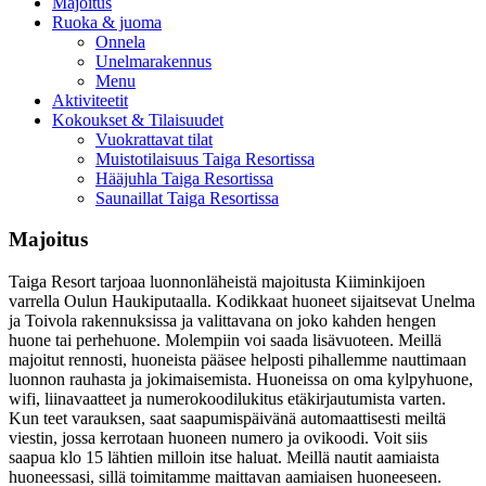
Majoitus
Ruoka & juoma
Onnela
Unelmarakennus
Menu
Aktiviteetit
Kokoukset & Tilaisuudet
Vuokrattavat tilat
Muistotilaisuus Taiga Resortissa
Hääjuhla Taiga Resortissa
Saunaillat Taiga Resortissa
Majoitus
Taiga Resort tarjoaa luonnonläheistä majoitusta Kiiminkijoen
varrella Oulun Haukiputaalla. Kodikkaat huoneet sijaitsevat Unelma
ja Toivola rakennuksissa ja valittavana on joko kahden hengen
huone tai perhehuone. Molempiin voi saada lisävuoteen. Meillä
majoitut rennosti, huoneista pääsee helposti pihallemme nauttimaan
luonnon rauhasta ja jokimaisemista. Huoneissa on oma kylpyhuone,
wifi, liinavaatteet ja numerokoodilukitus etäkirjautumista varten.
Kun teet varauksen, saat saapumispäivänä automaattisesti meiltä
viestin, jossa kerrotaan huoneen numero ja ovikoodi. Voit siis
saapua klo 15 lähtien milloin itse haluat. Meillä nautit aamiaista
huoneessasi, sillä toimitamme maittavan aamiaisen huoneeseen.