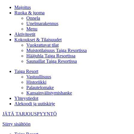
Majoitus
Ruoka & juoma
Onnela
Unelmarakennus
Menu
Aktiviteetit
Kokoukset & Tilaisuudet
Vuokrattavat tilat
Muistotilaisuus Taiga Resortissa
Hääjuhla Taiga Resortissa
Saunaillat Taiga Resortissa
Taiga Resort
Vastuullisuus
Historiikki
Palautelomake
Kansainvälistymishanke
Yhteystiedot
Alekoodi ja uutiskirje
JÄTÄ TARJOUSPYYNTÖ
Siirry sisältöön