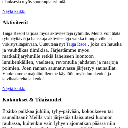
tilauksesta myös suurempia ryhmiä.
Näytä kaikki
Aktiviteetit
Taiga Resort tarjoaa myös aktiviteetteja ryhmille. Meiltä voit tilata
ryhmäyttäviä ja hauskoja aktiviteetteja vaikka tiimipäiville tai
, joka on hauska
virkistysiltapäivään. Uutuutena nyt
Taiga Race
ja vauhdikas tiimikisa.
Järjestämme myös
matkailijaryhmille retkiä läheiseen luontoo
n
lumikenkäillen, vaeltaen, revontulia jahdaten ja marjoja
poimien. Joen rannan saunatuvassa järjestyy saunaillat.
Vuokraamme majoittujillemme käyttöön myös lumikenkiä ja
talvihaalareita ja kenkiä.
Näytä kaikki
Kokoukset & Tilaisuudet
Etsitkö paikkaa juhliin, tyhy-päivään, kokoukseen tai
saunailtaan? Meillä voit järjestää tilaisuutesi luonnon
rauhassa, kuitenkin vain lyhyen ajomatkan päässä niin