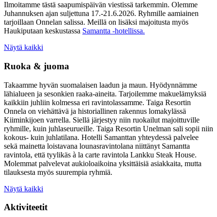
Ilmoitamme tästä saapumispäivän viestissä tarkemmin. Olemme
Juhannuksen ajan suljettuna 17.-21.6.2026. Ryhmille aamiainen
tarjoillaan Onnelan salissa. Meillä on lisäksi majoitusta myös
Haukiputaan keskustassa
Samantta -hotellissa.
Näytä kaikki
Ruoka & juoma
Takaamme hyvän suomalaisen laadun ja maun. Hyödynnämme
lähialueen ja sesonkien raaka-aineita. Tarjoilemme makuelämyksiä
kaikkiin juhliin kolmessa eri ravintolassamme. Taiga Resortin
Onnela on viehättävä ja historiallinen rakennus lomakylässä
Kiiminkijoen varrella. Siellä järjestyy niin ruokailut majoittuville
ryhmille, kuin juhlaseurueille. Taiga Resortin Unelman sali sopii niin
kokous- kuin juhlatilana. Hotelli Samanttan yhteydessä palvelee
sekä mainetta loistavana lounasravintolana niittänyt Samantta
ravintola, että tyylikäs à la carte ravintola Lankku Steak House.
Molemmat palvelevat aukioloaikoina yksittäisiä asiakkaita, mutta
tilauksesta myös suurempia ryhmiä.
Näytä kaikki
Aktiviteetit