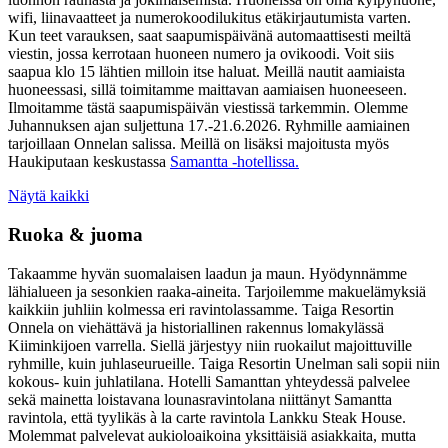
wifi, liinavaatteet ja numerokoodilukitus etäkirjautumista varten.
Kun teet varauksen, saat saapumispäivänä automaattisesti meiltä
viestin, jossa kerrotaan huoneen numero ja ovikoodi. Voit siis
saapua klo 15 lähtien milloin itse haluat. Meillä nautit aamiaista
huoneessasi, sillä toimitamme maittavan aamiaisen huoneeseen.
Ilmoitamme tästä saapumispäivän viestissä tarkemmin. Olemme
Juhannuksen ajan suljettuna 17.-21.6.2026. Ryhmille aamiainen
tarjoillaan Onnelan salissa. Meillä on lisäksi majoitusta myös
Haukiputaan keskustassa
Samantta -hotellissa.
Näytä kaikki
Ruoka & juoma
Takaamme hyvän suomalaisen laadun ja maun. Hyödynnämme
lähialueen ja sesonkien raaka-aineita. Tarjoilemme makuelämyksiä
kaikkiin juhliin kolmessa eri ravintolassamme. Taiga Resortin
Onnela on viehättävä ja historiallinen rakennus lomakylässä
Kiiminkijoen varrella. Siellä järjestyy niin ruokailut majoittuville
ryhmille, kuin juhlaseurueille. Taiga Resortin Unelman sali sopii niin
kokous- kuin juhlatilana. Hotelli Samanttan yhteydessä palvelee
sekä mainetta loistavana lounasravintolana niittänyt Samantta
ravintola, että tyylikäs à la carte ravintola Lankku Steak House.
Molemmat palvelevat aukioloaikoina yksittäisiä asiakkaita, mutta