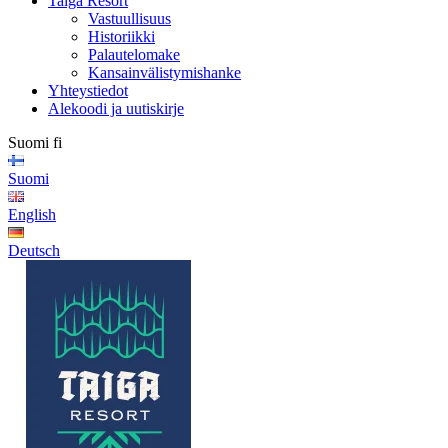
Taiga Resort
Vastuullisuus
Historiikki
Palautelomake
Kansainvälistymishanke
Yhteystiedot
Alekoodi ja uutiskirje
Suomi
fi
Suomi
English
Deutsch