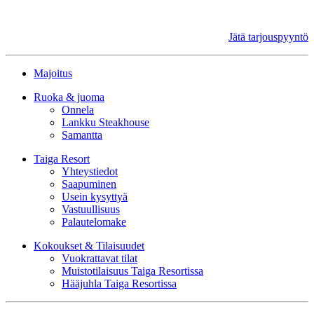
Jätä tarjouspyyntö
Majoitus
Ruoka & juoma
Onnela
Lankku Steakhouse
Samantta
Taiga Resort
Yhteystiedot
Saapuminen
Usein kysyttyä
Vastuullisuus
Palautelomake
Kokoukset & Tilaisuudet
Vuokrattavat tilat
Muistotilaisuus Taiga Resortissa
Hääjuhla Taiga Resortissa