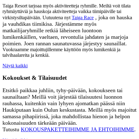
Taiga Resort tarjoaa myös aktiviteetteja ryhmille. Meiltä voit tilata
ryhmäyttäviä ja hauskoja aktiviteetteja vaikka tiimipäiville tai
, joka on hauska
virkistysiltapäivään. Uutuutena nyt
Taiga Race
ja vauhdikas tiimikisa.
Järjestämme myös
matkailijaryhmille retkiä läheiseen luontoo
n
lumikenkäillen, vaeltaen, revontulia jahdaten ja marjoja
poimien. Joen rannan saunatuvassa järjestyy saunaillat.
Vuokraamme majoittujillemme käyttöön myös lumikenkiä ja
talvihaalareita ja kenkiä.
Näytä kaikki
Kokoukset & Tilaisuudet
Etsitkö paikkaa juhliin, tyhy-päivään, kokoukseen tai
saunailtaan? Meillä voit järjestää tilaisuutesi luonnon
rauhassa, kuitenkin vain lyhyen ajomatkan päässä niin
Haukiputaan kuin Oulun keskustasta. Meillä myös majoitut
samassa pihapiirissä, joka mahdollistaa hienon ja helpon
kokonaisuuden tärkeään päivään.
Tutustu
KOKOUSPAKETTEIHIMME JA EHTOIHIMME
.