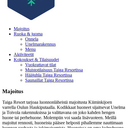
Majoitus
Ruoka & juoma
Onnela
Unelmarakennus
Menu
Aktiviteetit
Kokoukset & Tilaisuudet
Vuokrattavat tilat
Muistotilaisuus Taiga Resortissa
Hääjuhla Taiga Resortissa
Saunaillat Taiga Resortissa
Majoitus
Taiga Resort tarjoaa luonnonläheistä majoitusta Kiiminkijoen
varrella Oulun Haukiputaalla. Kodikkaat huoneet sijaitsevat Unelma
ja Toivola rakennuksissa ja valittavana on joko kahden hengen
huone tai perhehuone. Molempiin voi saada lisävuoteen. Meillä
majoitut rennosti, huoneista pääsee helposti pihallemme nauttimaan
luonnon rauhasta ja jokimaisemista. Huoneissa on oma kylpyhuone,